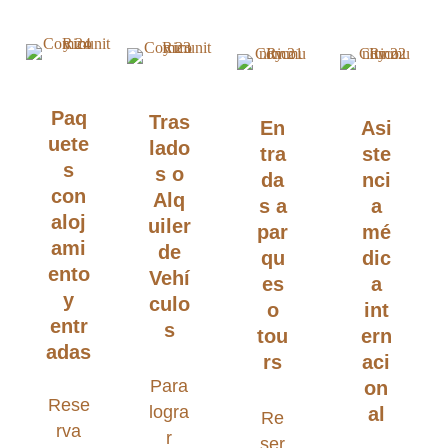
Paq
Tras
En
Asi
uete
lado
tra
ste
s
s o
da
nci
con
Alq
s a
a
aloj
uiler
par
mé
ami
de
qu
dic
ento
Vehí
es
a
y
culo
o
int
entr
s
tou
ern
adas
rs
aci
Para
on
Rese
logra
al
Re
rva
r
ser