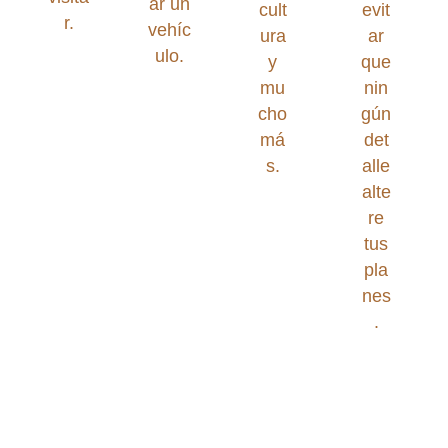
ar un
cult
evit
r.
vehíc
ura
ar
ulo.
y
que
mu
nin
cho
gún
má
det
s.
alle
alte
re
tus
pla
nes
.