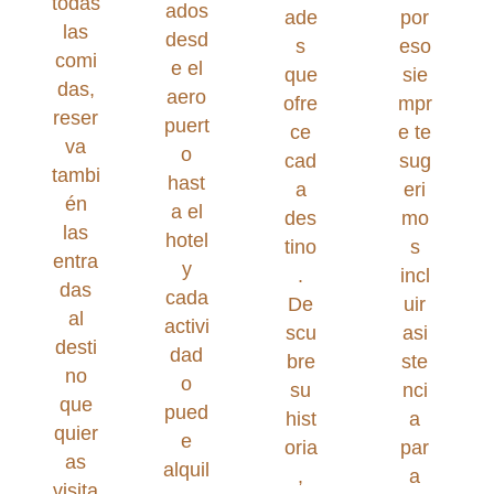
todas
ados
ade
por
las
desd
s
eso
comi
e el
que
sie
das,
aero
ofre
mpr
reser
puert
ce
e te
va
o
cad
sug
tambi
hast
a
eri
én
a el
des
mo
las
hotel
tino
s
entra
y
.
incl
das
cada
De
uir
al
activi
scu
asi
desti
dad
bre
ste
no
o
su
nci
que
pued
hist
a
quier
e
oria
par
as
alquil
,
a
visita