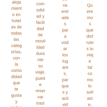
aloja
com
va
Qu
mient
odid
entr
ere
o en
ad y
ada
mo
hotel
facili
s
s
es de
dad
par
que
todas
de
a
disf
las
movil
visit
rute
categ
idad
ar
s tu
orías,
dura
los
viaj
con
nte
lug
e
la
su
are
tal
como
viaje,
s,
co
didad
pued
par
mo
que
e
que
lo
te
reser
s y
soñ
gusta
var
acti
ast
y
trasl
vid
e,