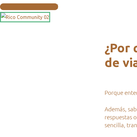
Pide tu cotización aquí
¿Por 
de vi
Porque enten
Además, sabe
respuestas o
sencilla, tra