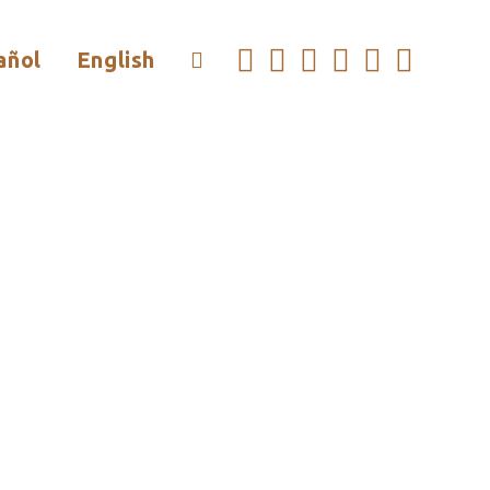
añol
English
Alternar
Búsqueda
De
La