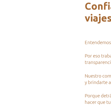
Confi
viaje
Entendemos q
Por eso trab
transparencia
Nuestro comp
y brindarte
Porque detr
hacer que tu