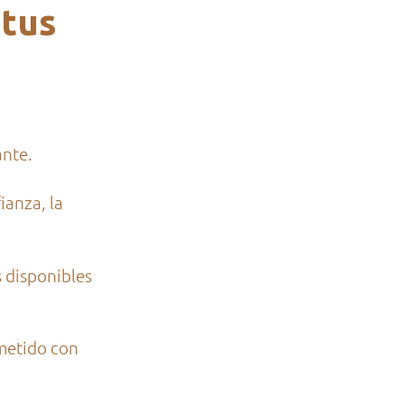
 tus
ante.
ianza, la
 disponibles
metido con