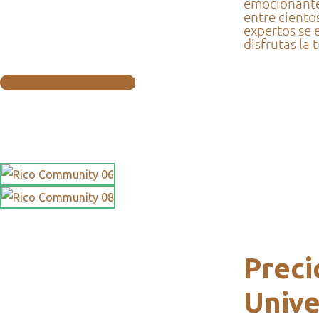
emocionante
entre ciento
expertos se 
disfrutas la
Pide tu cotización aquí
Preci
Unive