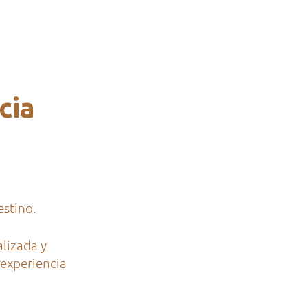
cia
estino.
lizada y
 experiencia