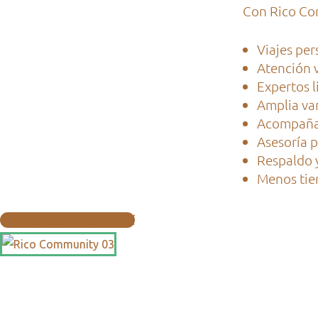
Con Rico Co
Viajes per
Atención v
Expertos l
Amplia var
Acompañam
Asesoría 
Respaldo y
Menos tie
Pide tu cotización aquí