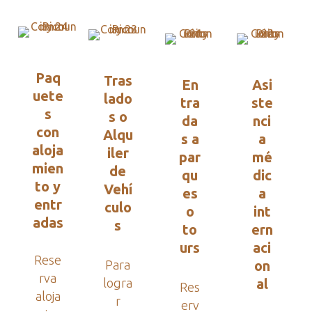
Paq
Tras
En
Asi
uete
lado
tra
ste
s
s o
da
nci
con
Alqu
s a
a
aloja
iler
par
mé
mien
de
qu
dic
to y
Vehí
es
a
entr
culo
o
int
adas
s
to
ern
urs
aci
Rese
Para
on
rva
logra
al
Res
aloja
r
erv