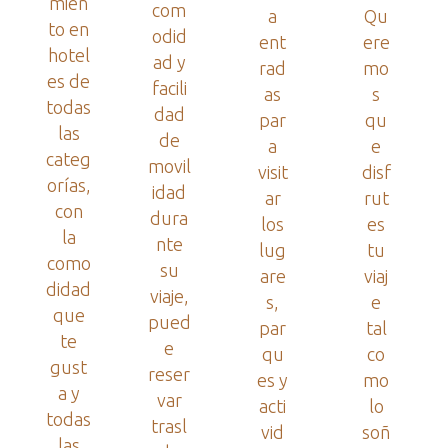
mien
com
a
Qu
to en
odid
ent
ere
hotel
ad y
rad
mo
es de
facili
as
s
todas
dad
par
qu
las
de
a
e
categ
movil
visit
disf
orías,
idad
ar
rut
con
dura
los
es
la
nte
lug
tu
como
su
are
viaj
didad
viaje,
s,
e
que
pued
par
tal
te
e
qu
co
gust
reser
es y
mo
a y
var
acti
lo
todas
trasl
vid
soñ
las