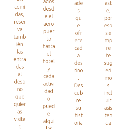
ados
ade
ast
comi
desd
s
e,
das,
e el
qu
por
reser
aero
e
eso
va
puer
ofr
sie
tamb
to
ece
mp
ién
hasta
cad
re
las
el
a
te
entra
hotel
des
sug
das
y
tino
eri
al
cada
.
mo
desti
activi
Des
s
no
dad
cub
incl
que
o
re
uir
quier
pued
su
asis
as
e
hist
ten
visita
alqui
oria
cia
r.
lar