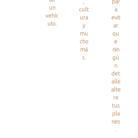
,
par
un
cult
a
vehíc
ura
evit
ulo.
y
ar
mu
qu
cho
e
má
nin
s.
gú
n
det
alle
alte
re
tus
pla
nes
.