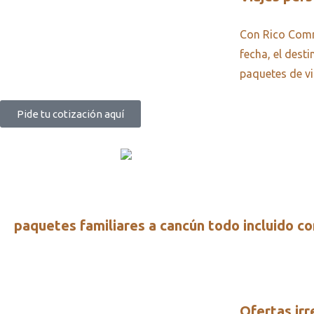
Con Rico Commu
fecha, el dest
paquetes de vi
Pide tu cotización aquí
paquetes familiares a cancún todo incluido co
Ofertas ir