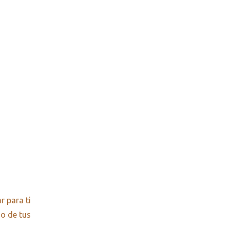
 para ti
no de tus