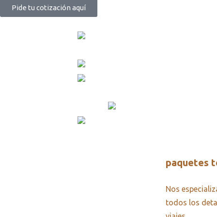
Pide tu cotización aquí
paquetes t
Nos especiali
todos los detal
viajes.