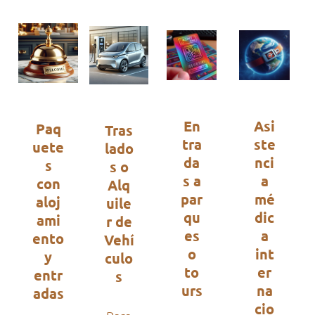
En
Asi
Paq
Tras
tra
ste
uete
lado
da
nci
s
s o
s a
a
con
Alq
par
mé
aloj
uile
qu
dic
ami
r de
es
a
ento
Vehí
o
int
y
culo
to
er
entr
s
urs
na
adas
cio