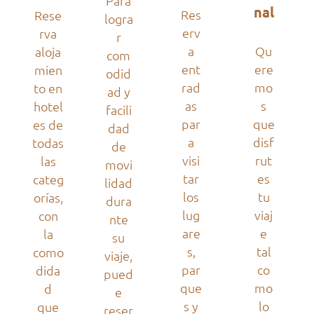
Para
nal
Res
Rese
logra
erv
rva
r
a
Qu
aloja
com
ent
ere
mien
odid
rad
mo
to en
ad y
as
s
hotel
facili
par
que
es de
dad
a
disf
todas
de
visi
rut
las
movi
tar
es
categ
lidad
los
tu
orías,
dura
lug
viaj
con
nte
are
e
la
su
s,
tal
como
viaje,
par
co
dida
pued
que
mo
d
e
s y
lo
que
reser