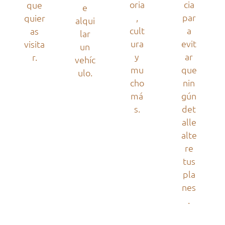
oria
cia
que
e
,
par
quier
alqui
cult
a
as
lar
ura
evit
visita
un
y
ar
r.
vehíc
mu
que
ulo.
cho
nin
má
gún
s.
det
alle
alte
re
tus
pla
nes
.