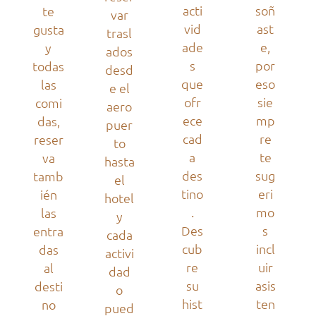
acti
soñ
te
var
vid
ast
gusta
trasl
ade
e,
y
ados
s
por
todas
desd
que
eso
las
e el
ofr
sie
comi
aero
ece
mp
das,
puer
cad
re
reser
to
a
te
va
hasta
des
sug
tamb
el
tino
eri
ién
hotel
.
mo
las
y
Des
s
entra
cada
cub
incl
das
activi
re
uir
al
dad
su
asis
desti
o
hist
ten
no
pued