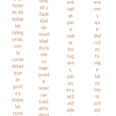
odid
ent
ere
hotel
ad y
rad
mo
es de
facili
as
s
todas
dad
par
qu
las
de
a
e
categ
movil
visit
disf
orías,
idad
ar
rut
con
dura
los
es
la
nte
lug
tu
como
su
are
viaj
didad
viaje,
s,
e
que
pued
par
tal
te
e
qu
co
gust
reser
es y
mo
a y
var
acti
lo
todas
trasl
vid
soñ
las
ados
ade
ast
comi
desd