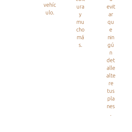
vehíc
ura
evit
ulo.
y
ar
mu
qu
cho
e
má
nin
s.
gú
n
det
alle
alte
re
tus
pla
nes
.