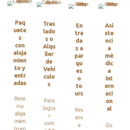
Paq
Tras
En
Asi
uete
lado
tra
ste
s
s o
da
nci
con
Alqu
s a
a
aloja
iler
par
mé
mien
de
qu
dic
to y
Vehí
es
a
entr
culo
o
int
adas
s
to
ern
urs
aci
Rese
Para
on
rva
logra
al
Res
aloja
r
erv
mien
com
a
Qu
to en