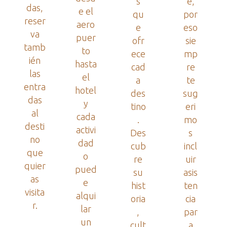
s
e,
das,
e el
qu
por
reser
aero
e
eso
va
puer
ofr
sie
tamb
to
ece
mp
ién
hasta
cad
re
las
el
a
te
entra
hotel
des
sug
das
y
tino
eri
al
cada
.
mo
desti
activi
Des
s
no
dad
cub
incl
que
o
re
uir
quier
pued
su
asis
as
e
hist
ten
visita
alqui
oria
cia
r.
lar
,
par
un
cult
a