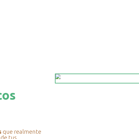
cos
s
que realmente
 de tus