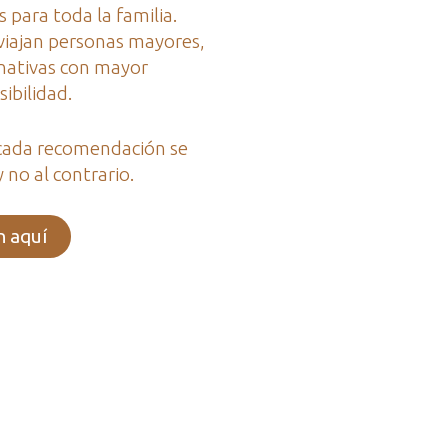
 para toda la familia.
iajan personas mayores,
rnativas con mayor
ibilidad.
cada recomendación se
y no al contrario.
n aquí