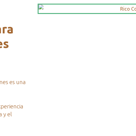
ara
es
nes es una
periencia
 y el