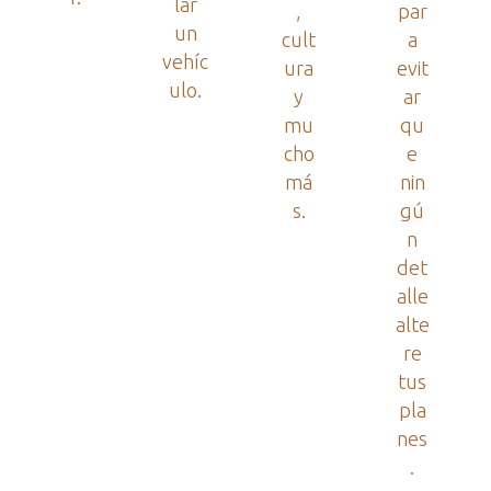
lar
,
par
un
cult
a
vehíc
ura
evit
ulo.
y
ar
mu
qu
cho
e
má
nin
s.
gú
n
det
alle
alte
re
tus
pla
nes
.