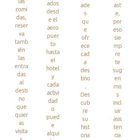
las
ados
ade
ast
comi
desd
s
e,
das,
e el
qu
por
reser
aero
e
eso
va
puer
ofr
sie
tamb
to
ece
mp
ién
hasta
cad
re
las
el
a
te
entra
hotel
des
sug
das
y
tino
eri
al
cada
.
mo
desti
activi
Des
s
no
dad
cub
incl
que
o
re
uir
quier
pued
su
asis
as
e
hist
ten
visita
alqui
oria
cia
r.