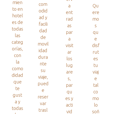
mien
com
a
Qu
to en
odid
ent
ere
hotel
ad y
rad
mo
es de
facili
as
s
todas
dad
par
qu
las
de
a
e
categ
movil
visit
disf
orías,
idad
ar
rut
con
dura
los
es
la
nte
lug
tu
como
su
are
viaj
didad
viaje,
s,
e
que
pued
par
tal
te
e
qu
co
gust
reser
es y
mo
a y
var
acti
lo
todas
trasl
vid
soñ