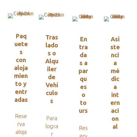
Paq
Tras
En
Asi
uete
lado
tra
ste
s
s o
da
nci
con
Alqu
s a
a
aloja
iler
par
mé
mien
de
qu
dic
to y
Vehí
es
a
entr
culo
o
int
adas
s
to
ern
urs
aci
Rese
Para
on
rva
logra
al
Res
aloja
r
erv