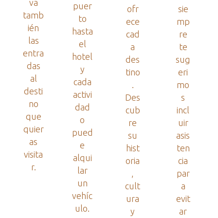
va
puer
ofr
sie
tamb
to
ece
mp
ién
hasta
cad
re
las
el
a
te
entra
hotel
des
sug
das
y
tino
eri
al
cada
.
mo
desti
activi
Des
s
no
dad
cub
incl
que
o
re
uir
quier
pued
su
asis
as
e
hist
ten
visita
alqui
oria
cia
r.
lar
,
par
un
cult
a
vehíc
ura
evit
ulo.
y
ar