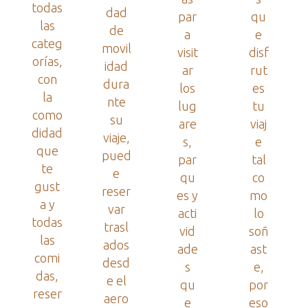
todas
dad
par
qu
las
de
a
e
categ
movil
visit
disf
orías,
idad
ar
rut
con
dura
los
es
la
nte
lug
tu
como
su
are
viaj
didad
viaje,
s,
e
que
pued
par
tal
te
e
qu
co
gust
reser
es y
mo
a y
var
acti
lo
todas
trasl
vid
soñ
las
ados
ade
ast
comi
desd
s
e,
das,
e el
qu
por
reser
aero
e
eso