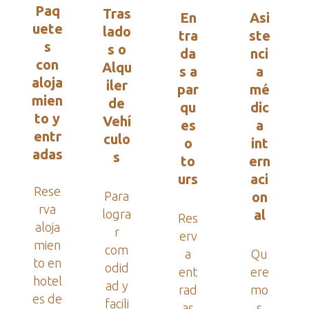
Paq
Tras
En
Asi
uete
lado
tra
ste
s
s o
da
nci
con
Alqu
s a
a
aloja
iler
par
mé
mien
de
qu
dic
to y
Vehí
es
a
entr
culo
o
int
adas
s
to
ern
urs
aci
Rese
Para
on
rva
logra
al
Res
aloja
r
erv
mien
com
a
Qu
to en
odid
ent
ere
hotel
ad y
rad
mo
es de
facili
as
s