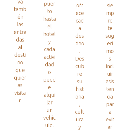
va
puer
ofr
sie
tamb
to
ece
mp
ién
hasta
cad
re
las
el
a
te
entra
hotel
des
sug
das
y
tino
eri
al
cada
.
mo
desti
activi
Des
s
no
dad
cub
incl
que
o
re
uir
quier
pued
su
asis
as
e
hist
ten
visita
alqui
oria
cia
r.
lar
,
par
un
cult
a
vehíc
ura
evit
ulo.
y
ar