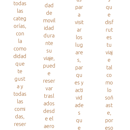
todas
dad
par
qu
las
de
a
e
categ
movil
visit
disf
orías,
idad
ar
rut
con
dura
los
es
la
nte
lug
tu
como
su
are
viaj
didad
viaje,
s,
e
que
pued
par
tal
te
e
qu
co
gust
reser
es y
mo
a y
var
acti
lo
todas
trasl
vid
soñ
las
ados
ade
ast
comi
desd
s
e,
das,
e el
qu
por
reser
aero
e
eso