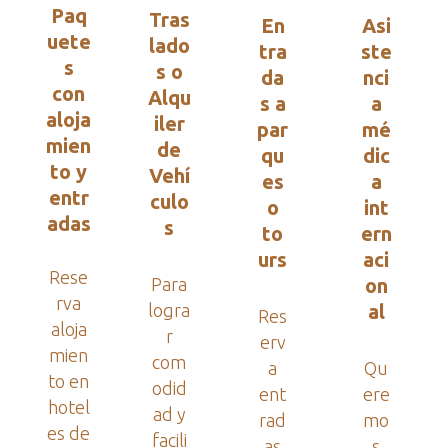
Paq
Tras
En
Asi
uete
lado
tra
ste
s
s o
da
nci
con
Alqu
s a
a
aloja
iler
par
mé
mien
de
qu
dic
to y
Vehí
es
a
entr
culo
o
int
adas
s
to
ern
urs
aci
Rese
Para
on
rva
logra
al
Res
aloja
r
erv
mien
com
a
Qu
to en
odid
ent
ere
hotel
ad y
rad
mo
es de
facili
as
s